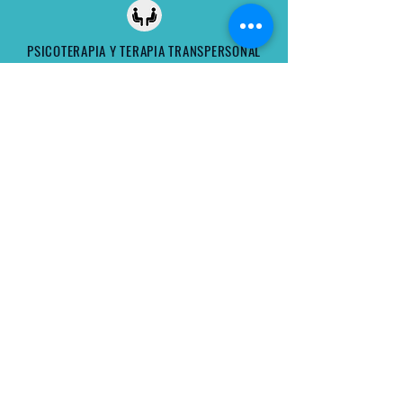
PSICOTERAPIA Y TERAPIA TRANSPERSONAL
Brindamos apoyo psicológico a adolescentes y
adultos, entendiendo la psicoterapia como un
proceso de acompañamiento a nuestros
pacientes a tomar conciencia de las distintas
dimensiones de sus vidas (pensamientos,
emociones, relaciones, cuerpo, conducta y
espiritualidad).
Esto permite ir soltando patrones que generan
malestar y sufrimiento, además de favorecer el
autoconocimiento y el desarrollo de
herramientas que ayuden a construir una vida
más plena, saludable y feliz.
Leer más >
La Cumbre Consultores © | Todos los derechos reservados