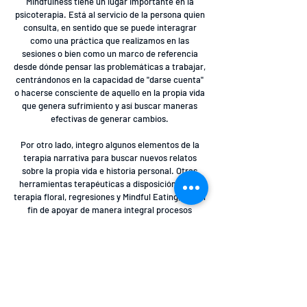
Mindfulness tiene un lugar importante en la
psicoterapia. Está al servicio de la persona quien
consulta, en sentido que se puede interagrar
como una práctica que realizamos en las
sesiones o bien como un marco de referencia
desde dónde pensar las problemáticas a trabajar,
centrándonos en la capacidad de "darse cuenta"
o hacerse consciente de aquello en la propia vida
que genera sufrimiento y así buscar maneras
efectivas de generar cambios.
Por otro lado, integro algunos elementos de la
terapia narrativa para buscar nuevos relatos
sobre la propia vida e historia personal.
Otras
herramientas terapéuticas a disposición son la
terapia floral, regresiones y Mindful Eating, con el
fin de apoyar de manera integral procesos
terapéuticos relacionados con el amor propio, la
autoestima, ansiedad, estrés, duelo y situaciones
de crisis.
Si deseas recibir más información sobre
disponibilidad y valores de la atención psicológica
(online o presencial), puedes contactarme al: